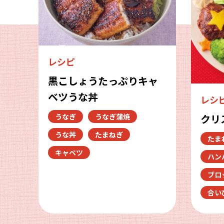
レシピ
黒こしょうたっぷりキャ
ベツうな丼
レシ
うなぎ
うなぎ蒲焼
クリ
うな丼
たまねぎ
たま
キャベツ
ハン
ブロ
合い