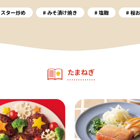
イスター炒め
みそ漬け焼き
塩麹
桜
たまねぎ