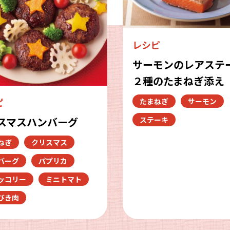
レシピ
サーモンのレアステ
２種のたまねぎ添え
ピ
たまねぎ
サーモン
スマスハンバーグ
ステーキ
ねぎ
クリスマス
バーグ
パプリカ
ッコリー
ミニトマト
びき肉