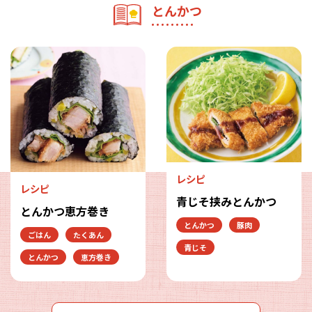
とんかつ
レシピ
レシピ
青じそ挟みとんかつ
とんかつ恵方巻き
とんかつ
豚肉
ごはん
たくあん
青じそ
とんかつ
恵方巻き