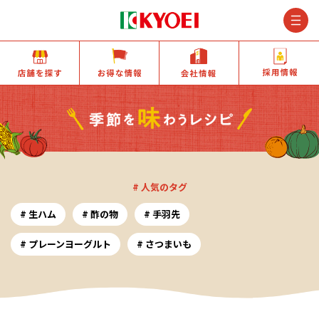
M
店舗を探す
お得な情報
会社情報
# 人気のタグ
生ハム
酢の物
手羽先
プレーンヨーグルト
さつまいも