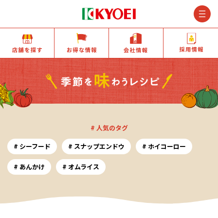
M
店舗を探す
お得な情報
会社情報
# 人気のタグ
シーフード
スナップエンドウ
ホイコーロー
あんかけ
オムライス