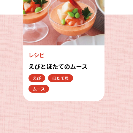
レシピ
えびとほたてのムース
えび
ほたて貝
ムース