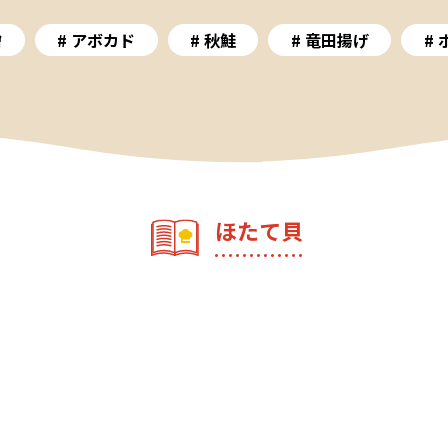
噌
アボカド
秋鮭
竜田揚げ
ほたて貝