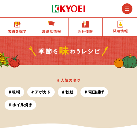
M
店舗を探す
お得な情報
会社情報
# 人気のタグ
味噌
アボカド
秋鮭
竜田揚げ
ホイル焼き