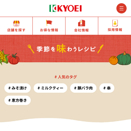
M
店舗を探す
お得な情報
会社情報
# 人気のタグ
みそ漬け
ミルクティー
豚バラ肉
串
恵方巻き