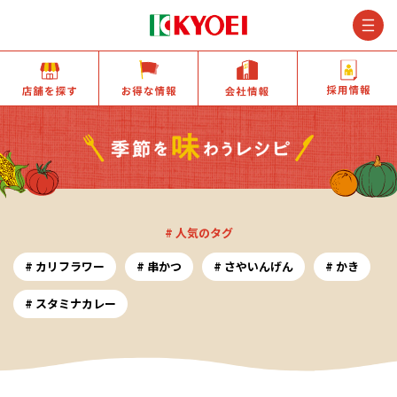
M
店舗を探す
お得な情報
会社情報
# 人気のタグ
カリフラワー
串かつ
さやいんげん
かき
スタミナカレー