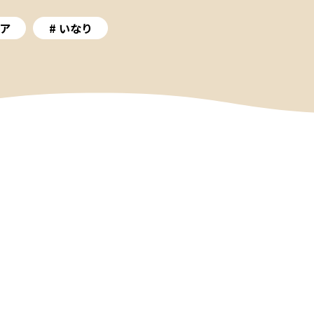
ア
いなり