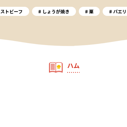
ーストビーフ
しょうが焼き
栗
パエリ
ハム