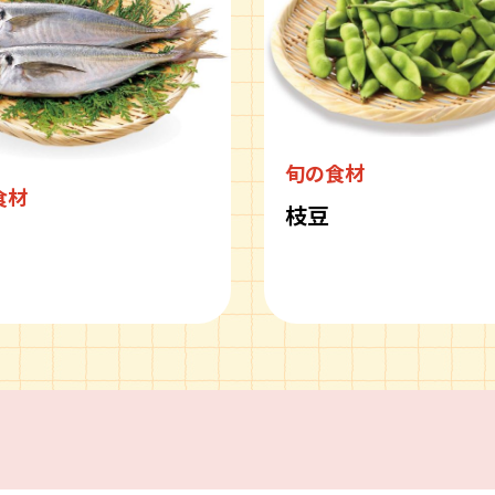
旬の食材
食材
枝豆
ピ