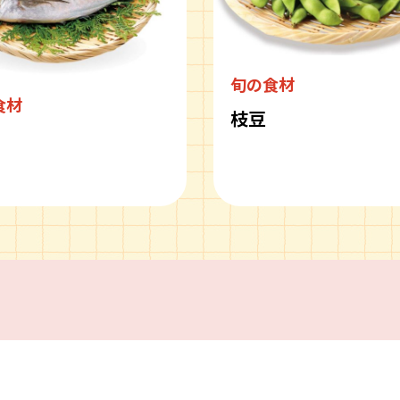
旬の食材
食材
枝豆
ピ