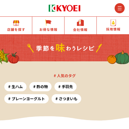
M
店舗を探す
お得な情報
会社情報
# 人気のタグ
生ハム
酢の物
手羽先
プレーンヨーグルト
さつまいも