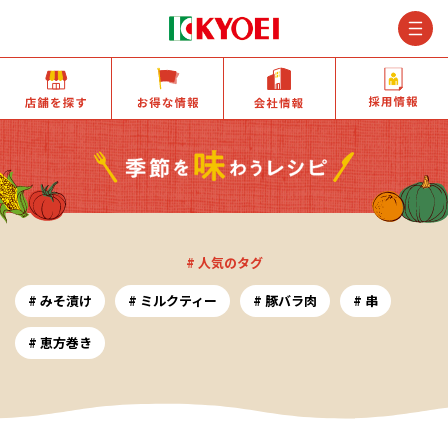
M
店舗を探す
お得な情報
会社情報
# 人気のタグ
みそ漬け
ミルクティー
豚バラ肉
串
恵方巻き