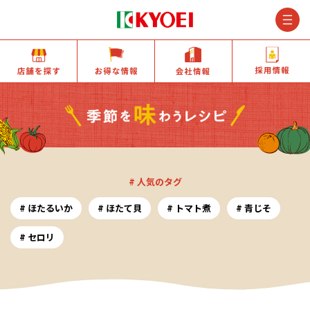
M
店舗を探す
お得な情報
会社情報
# 人気のタグ
ほたるいか
ほたて貝
トマト煮
青じそ
セロリ