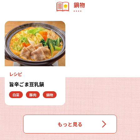
鍋物
レシピ
旨辛ごま豆乳鍋
白菜
豚肉
鍋物
もっと見る