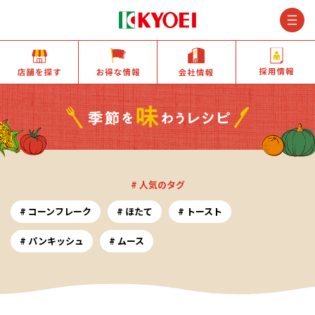
M
店舗を探す
お得な情報
会社情報
# 人気のタグ
コーンフレーク
ほたて
トースト
パンキッシュ
ムース