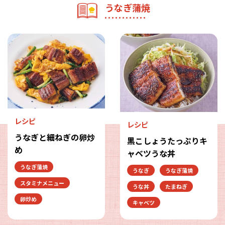
うなぎ蒲焼
レシピ
レシピ
うなぎと細ねぎの卵炒
黒こしょうたっぷりキ
め
ャベツうな丼
うなぎ蒲焼
うなぎ
うなぎ蒲焼
スタミナメニュー
うな丼
たまねぎ
卵炒め
キャベツ