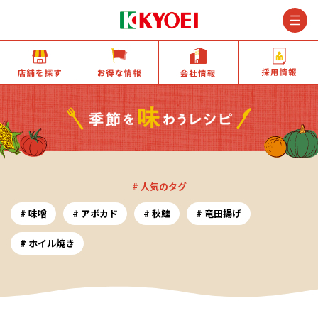
M
店舗を探す
お得な情報
会社情報
# 人気のタグ
味噌
アボカド
秋鮭
竜田揚げ
ホイル焼き