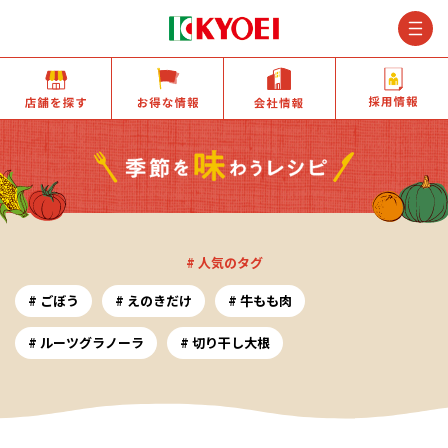
M
店舗を探す
お得な情報
会社情報
# 人気のタグ
ごぼう
えのきだけ
牛もも肉
ルーツグラノーラ
切り干し大根