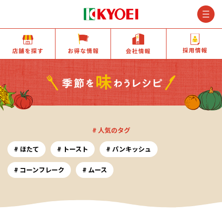
M
店舗を探す
お得な情報
会社情報
# 人気のタグ
ほたて
トースト
パンキッシュ
コーンフレーク
ムース