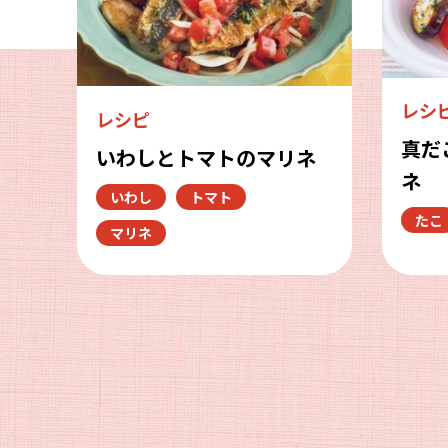
レシ
レシピ
真だ
いわしとトマトのマリネ
ネ
いわし
トマト
たこ
マリネ