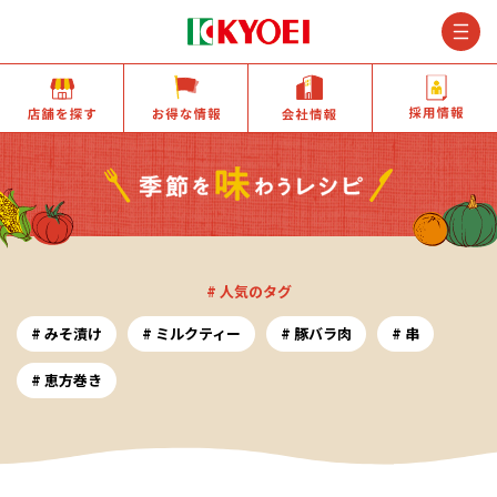
M
店舗を探す
お得な情報
会社情報
# 人気のタグ
みそ漬け
ミルクティー
豚バラ肉
串
恵方巻き