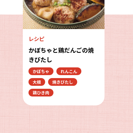
レシピ
かぼちゃと鶏だんごの焼
きびたし
かぼちゃ
れんこん
大根
焼きびたし
鶏ひき肉