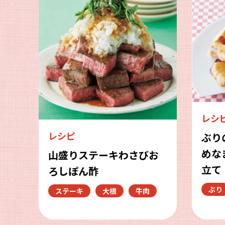
レシ
レシピ
ぶり
めな
山盛りステーキわさびお
立て
ろしぽん酢
ぶり
ステーキ
大根
牛肉