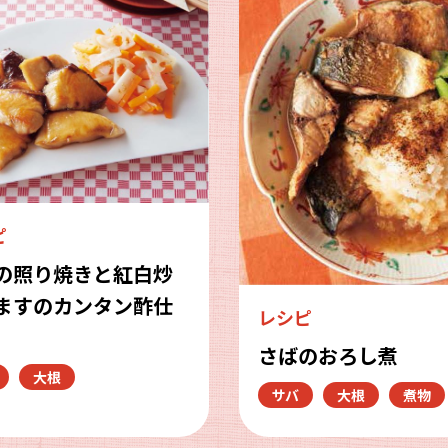
ピ
の照り焼きと紅白炒
ますのカンタン酢仕
レシピ
さばのおろし煮
大根
サバ
大根
煮物