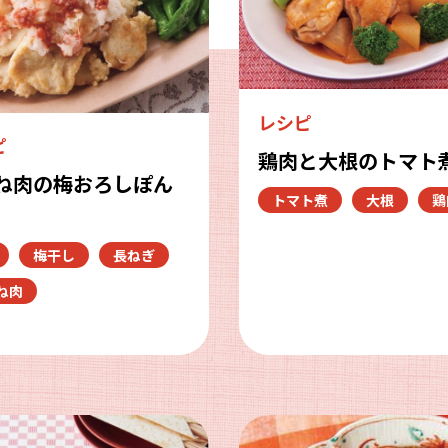
レシピ
ピ
鶏肉と大根のトマト
ね肉の梅おろしぽん
トマト煮
大根
鶏
梅干し
長ねぎ
ね肉