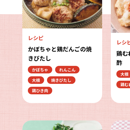
レシピ
レシ
かぼちゃと鶏だんごの焼
鶏む
きびたし
酢
かぼちゃ
れんこん
大根
大根
焼きびたし
鶏む
鶏ひき肉