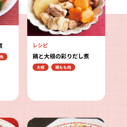
煮
レシピ
鶏と大根の彩りだし煮
肉
大根
鶏もも肉