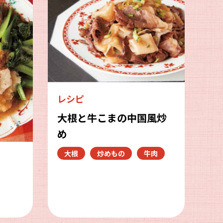
レシピ
大根と牛こまの中国風炒
め
大根
炒めもの
牛肉