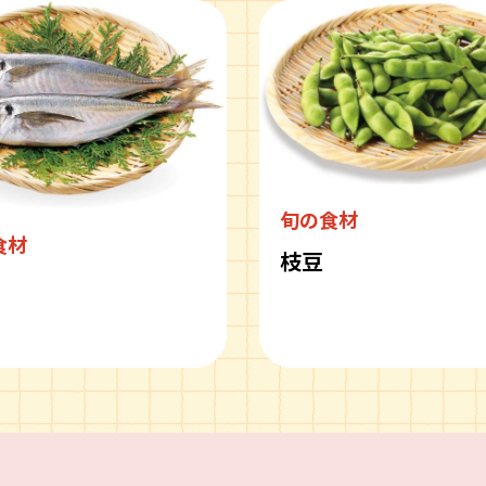
旬の食材
食材
枝豆
ピ