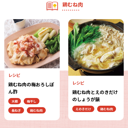
鶏むね肉
レシピ
レシピ
鶏むね肉の梅おろしぽ
ん酢
鶏むね肉とえのきだけ
のしょうが鍋
大根
梅干し
えのきだけ
鶏むね肉
長ねぎ
鶏むね肉