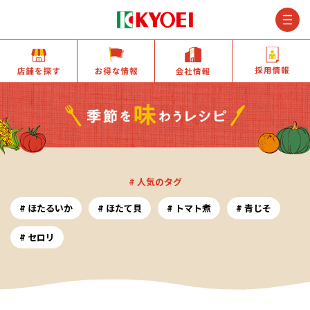
M
店舗を探す
お得な情報
会社情報
# 人気のタグ
ほたるいか
ほたて貝
トマト煮
青じそ
セロリ