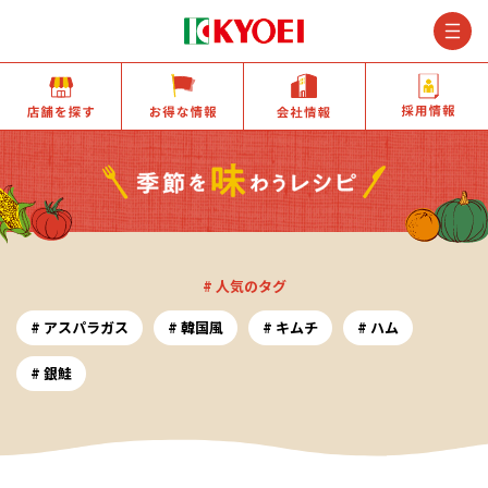
M
店舗を探す
お得な情報
会社情報
# 人気のタグ
アスパラガス
韓国風
キムチ
ハム
銀鮭