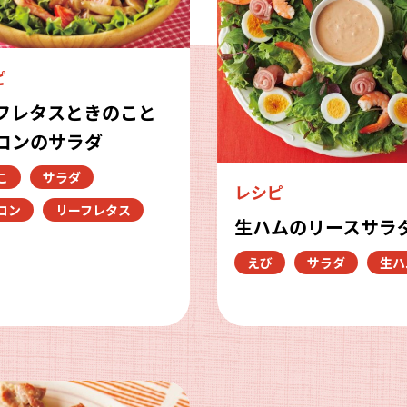
ピ
フレタスときのこと
コンのサラダ
こ
サラダ
レシピ
コン
リーフレタス
生ハムのリースサラ
えび
サラダ
生ハ