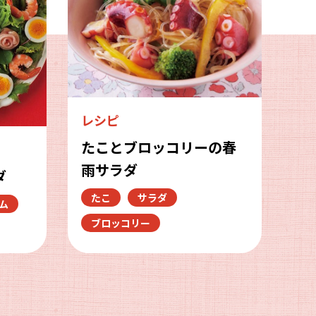
レシピ
たことブロッコリーの春
雨サラダ
ダ
たこ
サラダ
ム
ブロッコリー