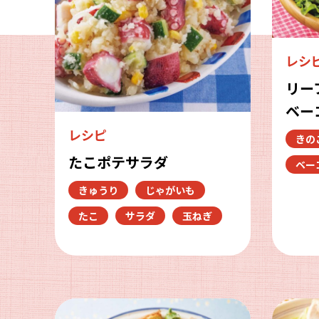
レシ
リー
ベー
レシピ
きの
たこポテサラダ
ベー
きゅうり
じゃがいも
たこ
サラダ
玉ねぎ