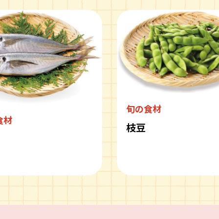
旬の食材
食材
枝豆
ピ