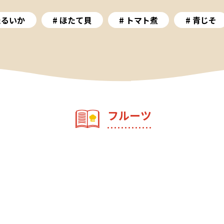
たるいか
ほたて貝
トマト煮
青じそ
フルーツ