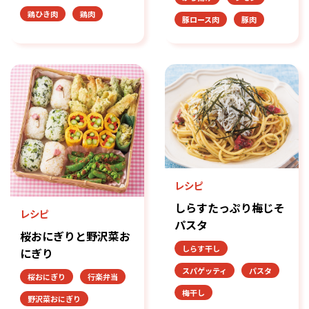
鶏ひき肉
鶏肉
豚ロース肉
豚肉
レシピ
しらすたっぷり梅じそ
レシピ
パスタ
桜おにぎりと野沢菜お
しらす干し
にぎり
スパゲッティ
パスタ
桜おにぎり
行楽弁当
梅干し
野沢菜おにぎり