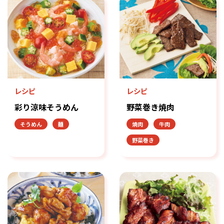
レシピ
レシピ
彩り涼味そうめん
野菜巻き焼肉
そうめん
麺
焼肉
牛肉
野菜巻き