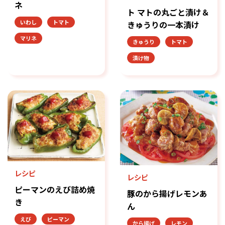
ネ
ト マトの丸ごと漬け＆
いわし
トマト
きゅうりの一本漬け
マリネ
きゅうり
トマト
漬け物
レシピ
レシピ
ピーマンのえび詰め焼
豚のから揚げレモンあ
き
ん
えび
ピーマン
から揚げ
レモン