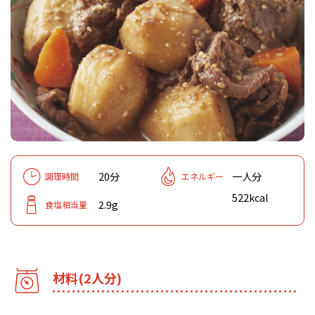
20分
一人分
調理時間
エネルギー
522kcal
2.9g
食塩相当量
材料(2人分)