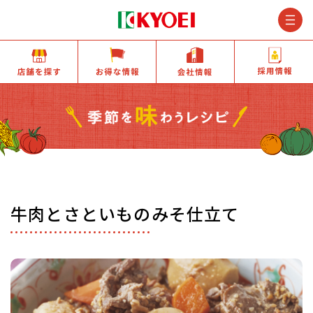
M
店舗を探す
お得な情報
会社情報
牛肉とさといものみそ仕立て