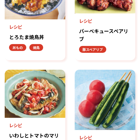
レシピ
レシピ
バーベキュースペアリ
とろたま焼鳥丼
ブ
丼もの
焼鳥
豚スペアリブ
レシピ
いわしとトマトのマリ
レシピ