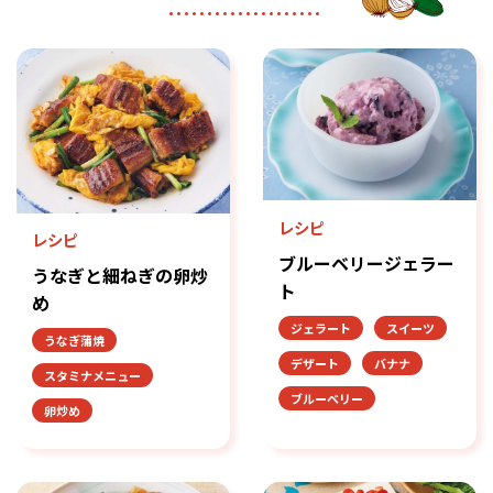
レシピ
レシピ
ブルーベリージェラー
うなぎと細ねぎの卵炒
ト
め
ジェラート
スイーツ
うなぎ蒲焼
デザート
バナナ
スタミナメニュー
ブルーベリー
卵炒め