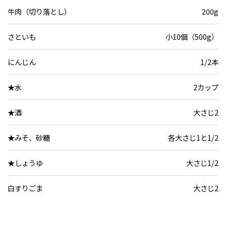
牛肉（切り落とし）
200g
さといも
小10個（500g）
にんじん
1/2本
★水
2カップ
★酒
大さじ2
★みそ、砂糖
各大さじ1と1/2
★しょうゆ
大さじ1/2
白すりごま
大さじ2