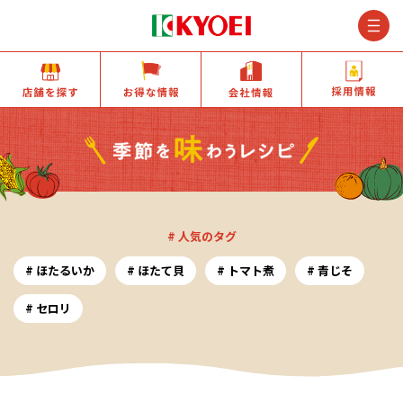
M
店舗を探す
お得な情報
会社情報
# 人気のタグ
ほたるいか
ほたて貝
トマト煮
青じそ
セロリ