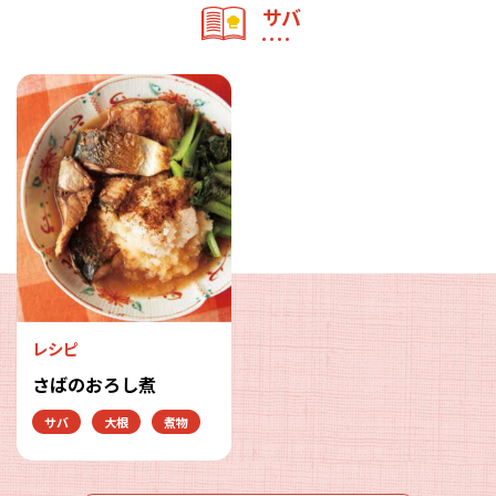
サバ
レシピ
さばのおろし煮
サバ
大根
煮物