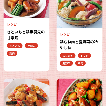
レシピ
さといもと鶏手羽先の
レシピ
甘辛煮
鶏むね肉と夏野菜の冷
さといも
手羽先
やし鉢
鶏肉
ししとう
トマト
夏野菜
鶏肉