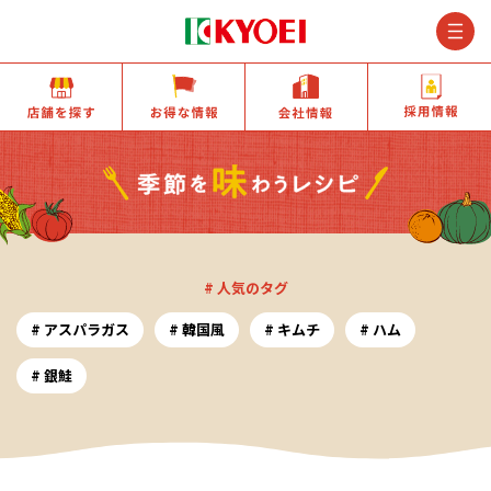
M
店舗を探す
お得な情報
会社情報
# 人気のタグ
アスパラガス
韓国風
キムチ
ハム
銀鮭