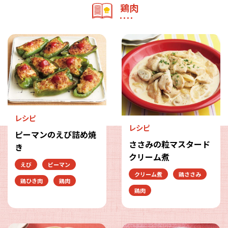
鶏肉
レシピ
レシピ
ピーマンのえび詰め焼
ささみの粒マスタード
き
クリーム煮
えび
ピーマン
クリーム煮
鶏ささみ
鶏ひき肉
鶏肉
鶏肉