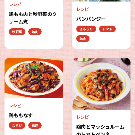
レシピ
レシピ
鶏もも肉と秋野菜のク
バンバンジー
リーム煮
きゅうり
トマト
秋野菜
鶏肉
鶏肉
レシピ
鶏ももなす
レシピ
鶏肉とマッシュルーム
なすび
鶏肉
のトマトペンネ